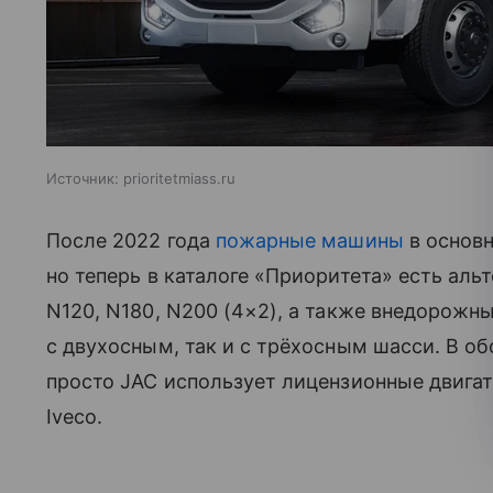
Источник:
prioritetmiass.ru
После 2022 года
пожарные машины
в основн
но теперь в каталоге «Приоритета» есть аль
N120, N180, N200 (4×2), а также внедорожн
с двухосным, так и с трёхосным шасси. В о
просто JAC использует лицензионные двига
Iveco.