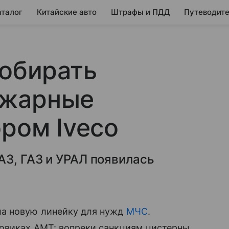
аталог
Китайские авто
Штрафы и ПДД
Путеводите
собирать
ожарные
ором Iveco
АЗ, ГАЗ и УРАЛ появилась
ла новую линейку для нужд
МЧС
.
зовиках АМТ: вопреки санкциям цистерны