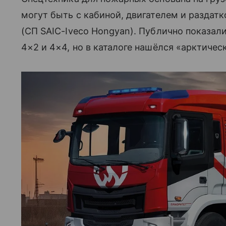
могут быть с кабиной, двигателем и раздат
(СП SAIC-Iveco Hongyan). Публично показа
4×2 и 4×4, но в каталоге нашёлся «арктичес