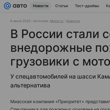
Новости
Статьи
Тест-драйвы
К
8 июня 2025
источник:
Motor.ru
Новости
В России стали 
внедорожные п
грузовики с мот
У спецавтомобилей на шасси Кам
альтернатива
Миасская компания «Приоритет» представи
Спецтехника для пожарных основана на гру