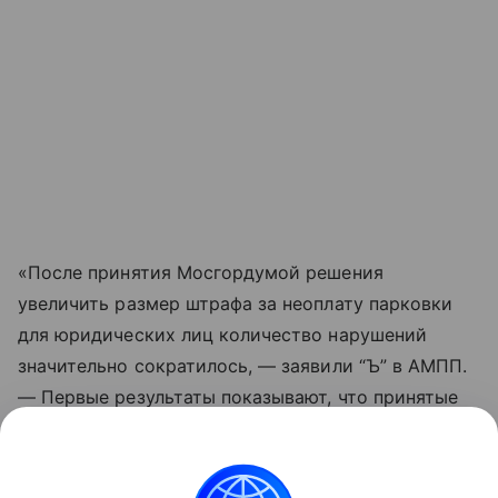
«После принятия Мосгордумой решения
увеличить размер штрафа за неоплату парковки
для юридических лиц количество нарушений
значительно сократилось, — заявили “Ъ” в АМПП.
— Первые результаты показывают, что принятые
меры оказались эффективными: юридические
лица, водители организаций и корпоративных
автомобилей стали более ответственными