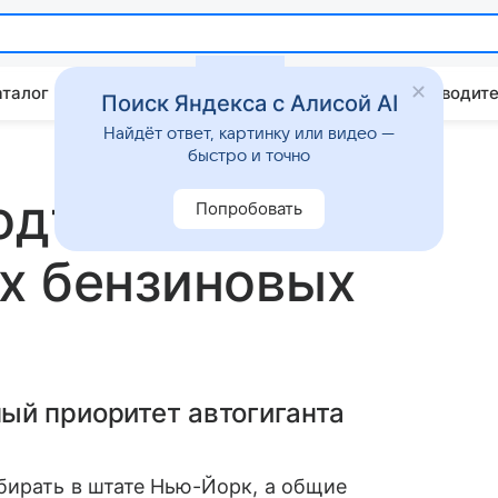
аталог
Китайские авто
Штрафы и ПДД
Путеводите
Поиск Яндекса с Алисой AI
Найдёт ответ, картинку или видео —
быстро и точно
подтвердил
Попробовать
х бензиновых
ый приоритет автогиганта
бирать в штате Нью-Йорк, а общие