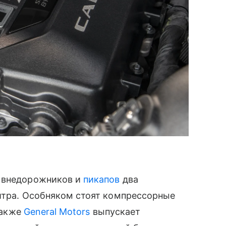
х внедорожников и
пикапов
два
литра. Особняком стоят компрессорные
 Также
General Motors
выпускает