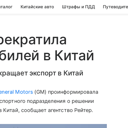
аталог
Китайские авто
Штрафы и ПДД
Путеводите
прекратила
билей в Китай
кращает экспорт в Китай
eneral Motors
(GM) проинформировала
кспортного подразделения о решении
 Китай, сообщает агентство Рейтер.