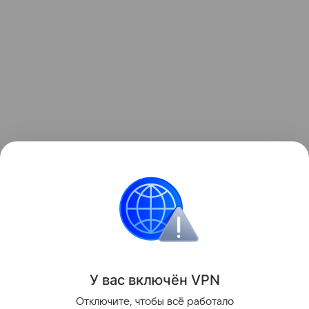
Himla не единственная новинка Chery. Там же,
на Шанхайском автосалоне, компания
познакомила гостей с еще одним брендом —
Lepas
. В качестве первенца был представлен
кроссовер
L8.
Новинки
Выставки
Иномарки
Автомобил
У вас включ
ён
V
P
N
Отключите, чтобы всё работало