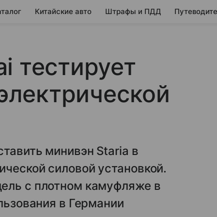
аталог
Китайские авто
Штрафы и ПДД
Путеводите
i тестирует
 электрической
тавить минивэн Staria в
ической силовой установкой.
ель с плотном камуфляже в
ользования в Германии