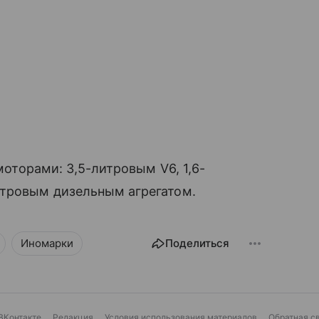
оторами: 3,5-литровым V6, 1,6-
итровым дизельным агрегатом.
Иномарки
Поделиться
ВКонтакте
Редакция
Условия использования материалов
Обратная с