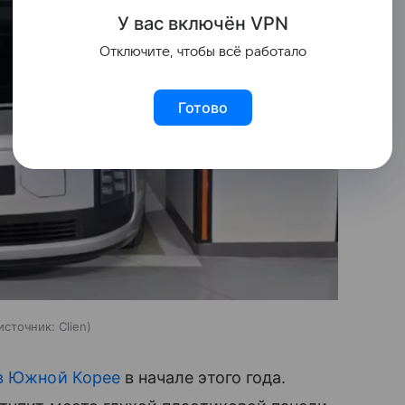
У вас включ
ён
V
P
N
Отключите, чтобы всё работало
Готово
источник:
Clien
в Южной Корее
в начале этого года.