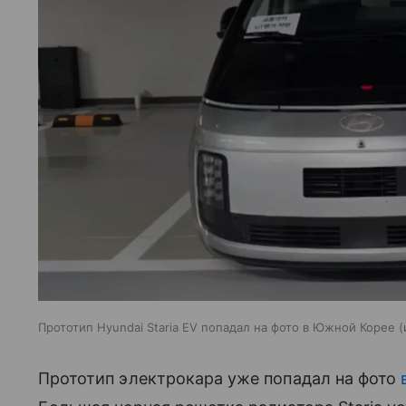
Прототип Hyundai Staria EV попадал на фото в Южной Корее
Прототип электрокара уже попадал на фото