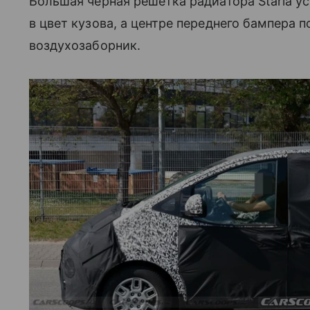
Большая черная решетка радиатора Staria у
в цвет кузова, а центре переднего бампера 
воздухозаборник.