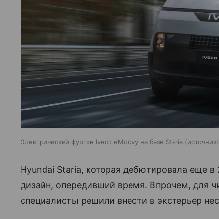
Электрический фургон Iveco eMoovy на базе Staria
источник:
Hyundai Staria, которая дебютировала еще в
дизайн, опередивший время. Впрочем, для 
специалисты решили внести в экстерьер не