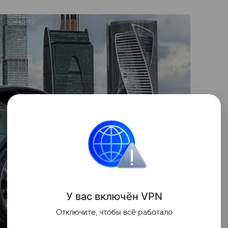
У вас включ
ён
V
P
N
Отключите, чтобы всё работало