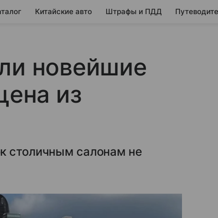
аталог
Китайские авто
Штрафы и ПДД
Путеводите
зли новейшие
 цена из
к столичным салонам не