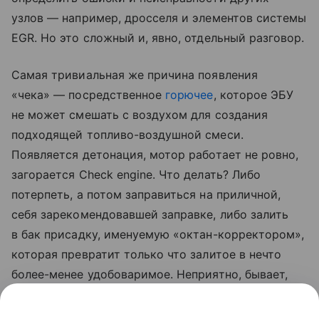
узлов — например, дросселя и элементов системы
EGR. Но это сложный и, явно, отдельный разговор.
Самая тривиальная же причина появления
«чека» — посредственное
горючее
, которое ЭБУ
не может смешать с воздухом для создания
подходящей топливо-воздушной смеси.
Появляется детонация, мотор работает не ровно,
загорается Check engine. Что делать? Либо
потерпеть, а потом заправиться на приличной,
себя зарекомендовавшей заправке, либо залить
в бак присадку, именуемую «октан-корректором»,
которая превратит только что залитое в нечто
более-менее удобоваримое. Неприятно, бывает,
ехать можно. Не развалится мотор, если он,
конечно, до того не был предельно близок к концу