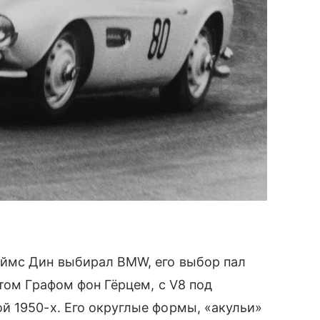
ймс Дин выбирал BMW, его выбор пал
том Графом фон Гёрцем, с V8 под
й 1950-х. Его округлые формы, «акульи»