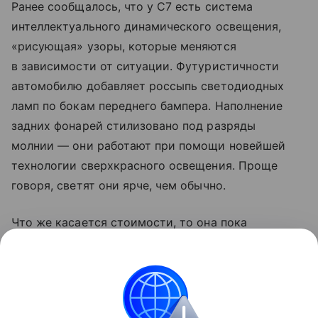
Ранее сообщалось, что у C7 есть система
интеллектуального динамического освещения,
«рисующая» узоры, которые меняются
в зависимости от ситуации. Футуристичности
автомобилю добавляет россыпь светодиодных
ламп по бокам переднего бампера. Наполнение
задних фонарей стилизовано под разряды
молнии — они работают при помощи новейшей
технологии сверхкрасного освещения. Проще
говоря, светят они ярче, чем обычно.
Что же касается стоимости, то она пока
не объявлена. По неофициальным данным, Omoda
C7 выступит в одном ценовом сегменте с
Jaecoo
J7
, то есть в «базе» может оказаться чуть
дешевле трех миллионов рублей.