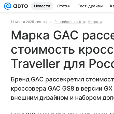
Новости
Статьи
Тест-драйвы
К
14 марта 2025
источник:
Российская газета
Новости
Марка GAC расс
стоимость крос
Traveller для Рос
Бренд GAC рассекретил стоимост
кроссовера GAC GS8 в версии GX 
внешним дизайном и набором доп