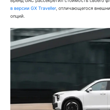
Бренд GAC рассекретил стоимость своего ф
в версии GX Traveller
, отличающегося внешн
опций.