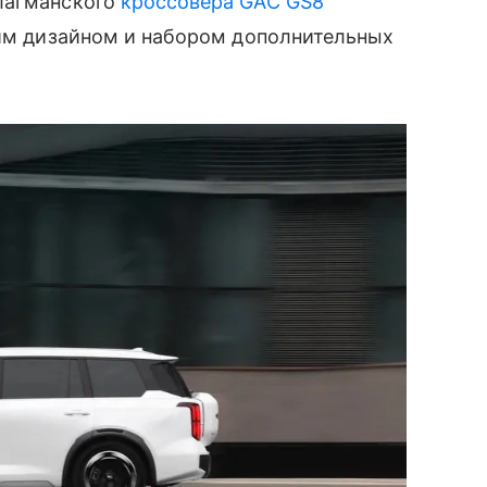
лагманского
кроссовера
GAC GS8
им дизайном и набором дополнительных