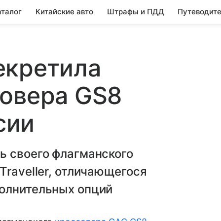
аталог
Китайские авто
Штрафы и ПДД
Путеводите
екретила
совера GS8
сии
ь своего флагманского
Traveller, отличающегося
олнительных опций