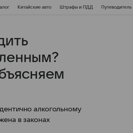
алог
Китайские авто
Штрафы и ПДД
Путеводитель
дить
мленным?
Объясняем
дентично алкогольному
жена в законах