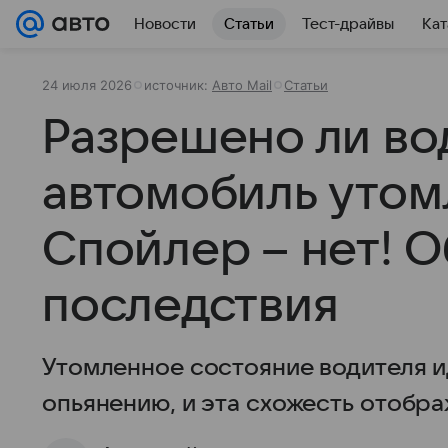
Новости
Статьи
Тест-драйвы
Кат
24 июля 2026
источник:
Авто Mail
Статьи
Разрешено ли во
автомобиль уто
Спойлер – нет! 
последствия
Утомленное состояние водителя и
опьянению, и эта схожесть отобра