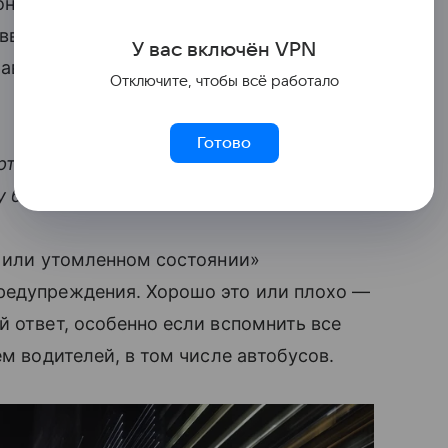
онодатели — 23 октября 1993 года
(введено Постановлением
У вас включ
ён
V
P
N
Правилах дорожного движения»), согласно
Отключите, чтобы всё работало
Готово
ортным средством … в болезненном или
у безопасность движения».
м или утомленном состоянии»
редупреждения. Хорошо это или плохо —
й ответ, особенно если вспомнить все
ем водителей, в том числе автобусов.