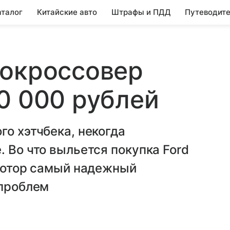
аталог
Китайские авто
Штрафы и ПДД
Путеводите
докроссовер
0 000 рублей
го хэтчбека, некогда
 Во что выльется покупка Ford
 мотор самый надежный
 проблем