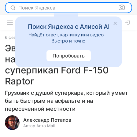
Поиск Яндекса
Поиск Яндекса с Алисой AI
Найдёт ответ, картинку или видео —
6 февраля 2026
источник:
Авто Mail
Статьи
быстро и точно
Эволюция хищников: как
Попробовать
начинал и к чему пришел
суперпикап Ford F-150
Raptor
Грузовик с душой суперкара, который умеет
быть быстрым на асфальте и на
пересеченной местности
Александр Потапов
Автор Авто Mail