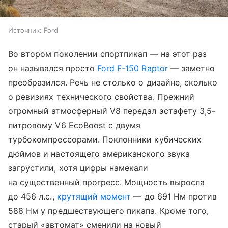
Источник:
Ford
Во втором поколении спортпикап — на этот раз
он назывался просто
Ford F-150 Raptor
— заметно
преобразился. Речь не столько о дизайне, сколько
о ревизиях технического свойства. Прежний
огромный атмосферный V8 передал эстафету 3,5-
литровому V6 EcoBoost с двумя
турбокомпрессорами. Поклонники кубических
дюймов и настоящего американского звука
загрустили, хотя цифры намекали
на существенный прогресс. Мощность выросла
до 456 л.с.,
крутящий момент
— до 691 Нм против
588 Нм у предшествующего пикапа. Кроме того,
старый «автомат» сменили на новый