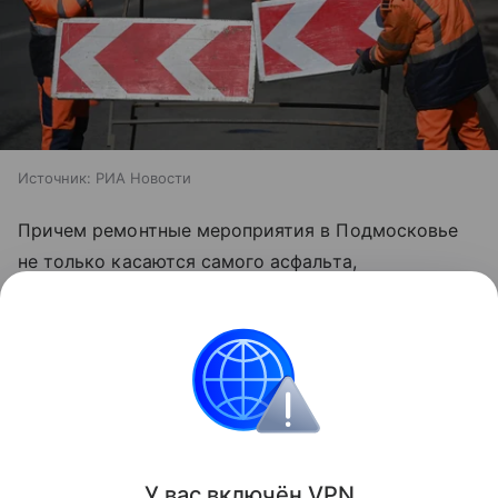
Источник:
РИА Новости
Причем ремонтные мероприятия в Подмосковье
не только касаются самого асфальта,
но и захватывают тротуары, остановки,
дорожные
знаки
, а также ограждение и освещение вдоль
трасс. Также активно ведутся работы по созданию
и контролю парковочных мест.
Дороги
Автомобильные новости
Ремонт
У вас включ
ён
V
P
N