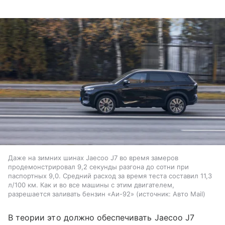
Даже на зимних шинах Jaecoo J7 во время замеров
продемонстрировал 9,2 секунды разгона до сотни при
паспортных 9,0. Средний расход за время теста составил 11,3
л/100 км. Как и во все машины с этим двигателем,
разрешается заливать бензин «Аи-92»
источник:
Авто Mail
В теории это должно обеспечивать Jaecoo J7