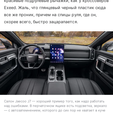
красивые подрулевые рычажки, как у кроссоверов
Exeed. Жаль, что глянцевый черный пластик сюда
все же проник, причем на спицы руля, где он,
скорее всего, быстро зацарапается.
Салон Jaecoo J7 — хороший пример того, как надо работать
над ошибками. В перчаточном ящике есть подсветка, зеркало
— с автозатемнением, которого до сих пор не хватает в куче