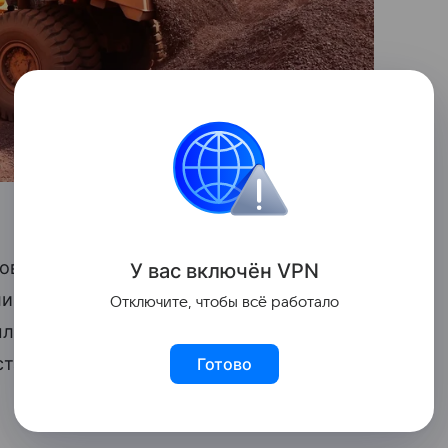
новления, подразумевающий изменения
У вас включ
ён
V
P
N
ели самосвалов полной массой 12−20 тонн
Отключите, чтобы всё работало
лн вместо 1,33 млн рублей).
тавка увеличится на 240 тысяч рублей
Готово