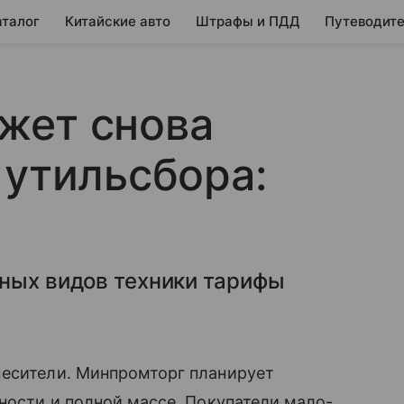
аталог
Китайские авто
Штрафы и ПДД
Путеводите
жет снова
 утильсбора:
ьных видов техники тарифы
есители. Минпромторг планирует
ности и полной массе. Покупатели мало-