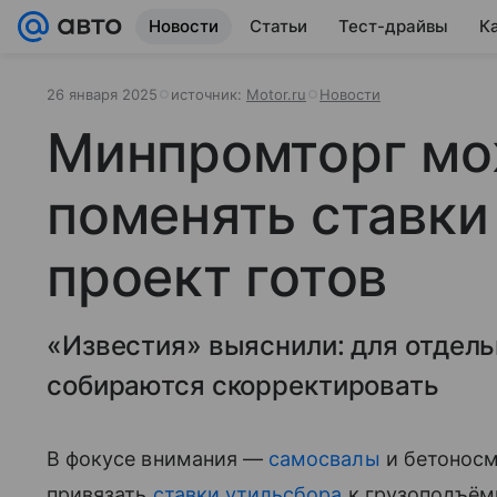
Новости
Статьи
Тест-драйвы
К
26 января 2025
источник:
Motor.ru
Новости
Минпромторг мо
поменять ставки
проект готов
«Известия» выяснили: для отдел
собираются скорректировать
В фокусе внимания —
самосвалы
и бетоносм
привязать
ставки утильсбора
к грузоподъём