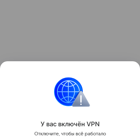
Рынок России
Цены
Новинки России
Ин
У вас включ
ён
V
P
N
Поделиться
Отключите, чтобы всё работало