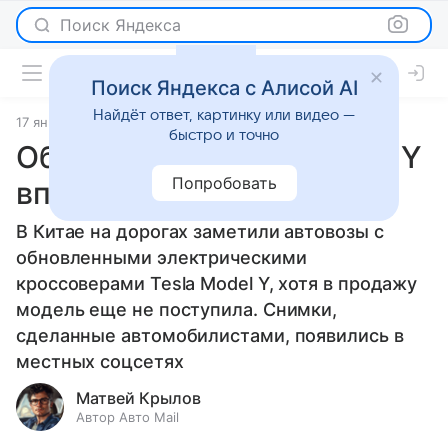
Поиск Яндекса
Поиск Яндекса с Алисой AI
Найдёт ответ, картинку или видео —
17 января 2025
Новости
быстро и точно
Обновленная Tesla Model Y
Попробовать
впервые попала на фото
В Китае на дорогах заметили автовозы с
обновленными электрическими
кроссоверами Tesla Model Y, хотя в продажу
модель еще не поступила. Снимки,
сделанные автомобилистами, появились в
местных соцсетях
Матвей Крылов
Автор Авто Mail