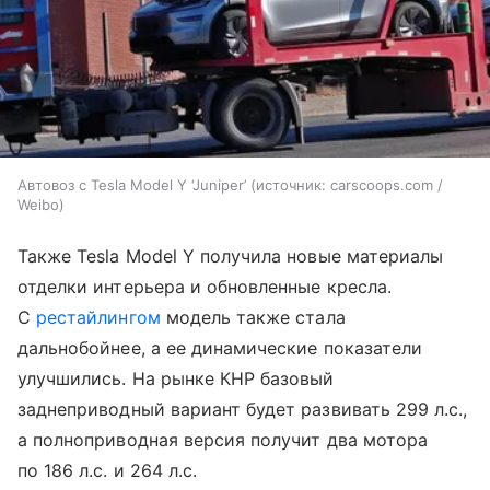
Автовоз с Tesla Model Y ‘Juniper’
источник:
carscoops.com /
Weibo
Также Tesla Model Y получила новые материалы
отделки интерьера и обновленные кресла.
С
рестайлингом
модель также стала
дальнобойнее, а ее динамические показатели
улучшились. На рынке КНР базовый
заднеприводный вариант будет развивать 299 л.с.,
а полноприводная версия получит два мотора
по 186 л.с. и 264 л.с.