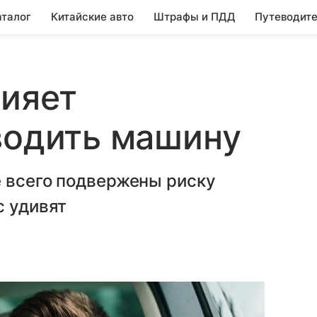
аталог
Китайские авто
Штрафы и ПДД
Путеводите
лияет
водить машину
е всего подвержены риску
с удивят