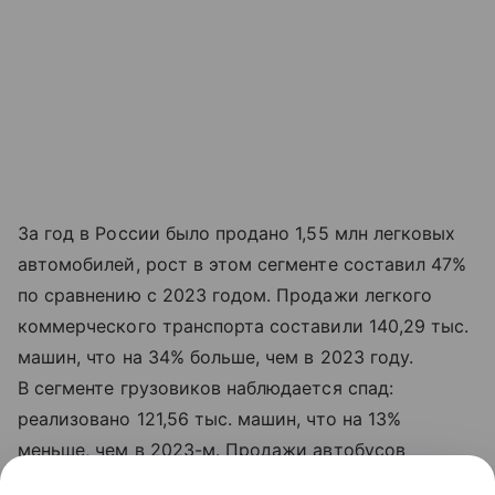
За год в России было продано 1,55 млн легковых
автомобилей, рост в этом сегменте составил 47%
по сравнению с 2023 годом. Продажи легкого
коммерческого транспорта составили 140,29 тыс.
машин, что на 34% больше, чем в 2023 году.
В сегменте грузовиков наблюдается спад:
реализовано 121,56 тыс. машин, что на 13%
меньше, чем в 2023-м. Продажи автобусов
выросли на 13% год к году, до 20,57 тыс. единиц.