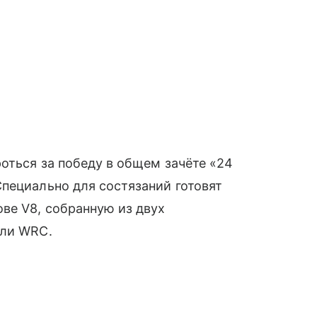
роться за победу в общем зачёте «24
пециально для состязаний готовят
ве V8, собранную из двух
лли WRC.