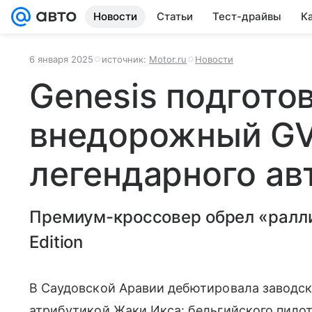
Новости
Статьи
Тест-драйвы
К
6 января 2025
источник:
Motor.ru
Новости
Genesis подгото
внедорожный GV
легендарного ав
Премиум-кроссовер обрел «ралл
Edition
В Саудовской Аравии дебютировала заводск
атрибутикой Жаки Икса: бельгийского пилота