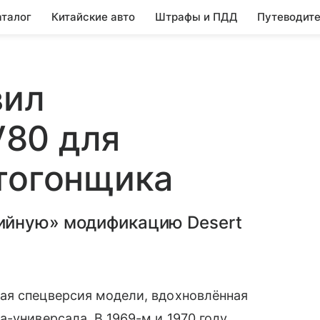
аталог
Китайские авто
Штрафы и ПДД
Путеводите
вил
80 для
тогонщика
ийную» модификацию Desert
ая спецверсия модели, вдохновлённая
-универсала. В 1969-м и 1970 году